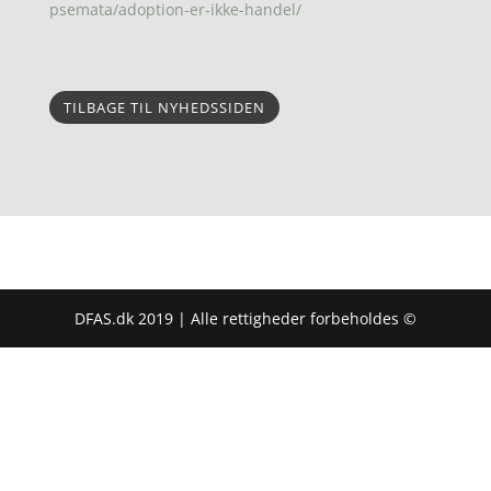
psemata/adoption-er-ikke-handel/
TILBAGE TIL NYHEDSSIDEN
DFAS.dk 2019 | Alle rettigheder forbeholdes ©