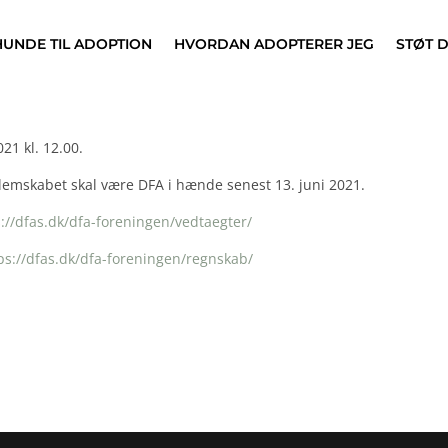
HUNDE TIL ADOPTION
HVORDAN ADOPTERER JEG
STØT 
21 kl. 12.00.
dlemskabet skal være DFA i hænde senest
13
. juni 2021.
s://dfas.dk/dfa-foreningen/vedtaegter/
ps://dfas.dk/dfa-foreningen/regnskab/