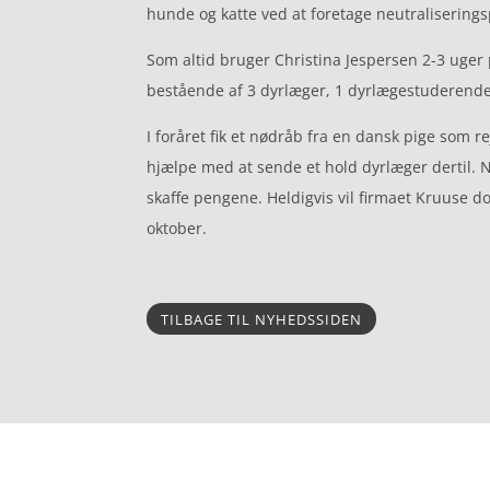
hunde og katte ved at foretage neutralisering
Som altid bruger Christina Jespersen 2-3 uger p
bestående af 3 dyrlæger, 1 dyrlægestuderende o
I foråret fik et nødråb fra en dansk pige som
hjælpe med at sende et hold dyrlæger dertil. Na
skaffe pengene. Heldigvis vil firmaet Kruuse do
oktober.
TILBAGE TIL NYHEDSSIDEN