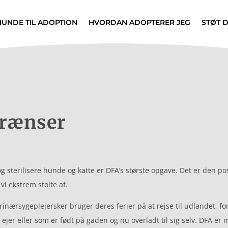
HUNDE TIL ADOPTION
HVORDAN ADOPTERER JEG
STØT 
grænser
 og sterilisere hunde og katte er DFA’s største opgave. Det er den 
i ekstrem stolte af.
nærsygeplejersker bruger deres ferier på at rejse til udlandet, for
jer eller som er født på gaden og nu overladt til sig selv. DFA er m