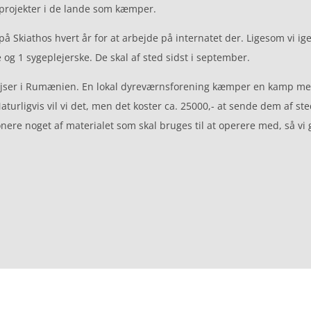
sprojekter i de lande som kæmper.
å Skiathos hvert år for at arbejde på internatet der. Ligesom vi ige
g 1 sygeplejerske. De skal af sted sidst i september.
 rejser i Rumænien. En lokal dyreværnsforening kæmper en kamp med 
turligvis vil vi det, men det koster ca. 25000,- at sende dem af ste
nere noget af materialet som skal bruges til at operere med, så vi g